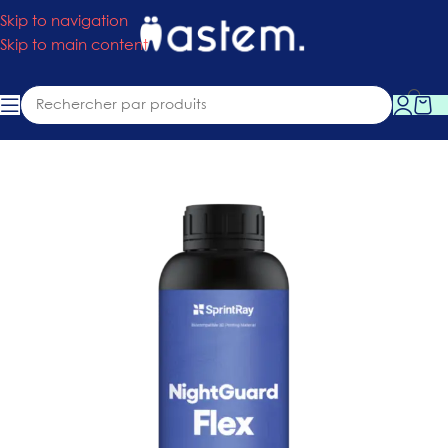
Skip to navigation
Skip to main content
Accueil
»
Boutique
»
Consommables
»
Résine Night Guard EU