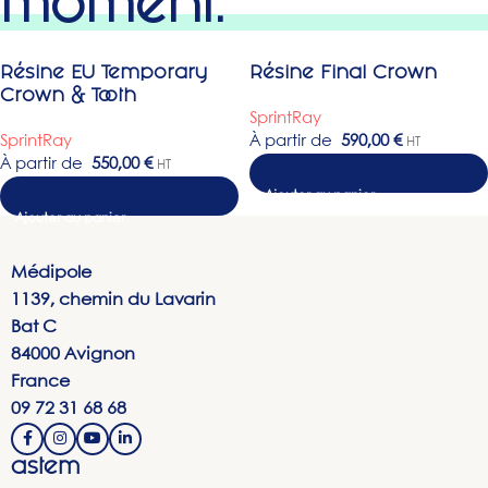
moment.
Résine EU Temporary
Résine Final Crown
Crown & Tooth
SprintRay
SprintRay
À partir de
590,00
€
HT
À partir de
550,00
€
HT
Choix des options
Médipole
1139, chemin du Lavarin
Bat C
84000 Avignon
France
09 72 31 68 68
astem