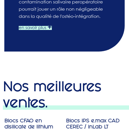
contamination salivaire peropératoire
pourrait jouer un rôle non négligeable
dans la qualité de l’ostéo-intégration.
en savoir plus
Nos meilleures
ventes.
Blocs CFAO en
Blocs IPS e.max CAD
jusqu'à -40%
jusqu'à -22%
disilicate de lithium
CEREC / inLab LT