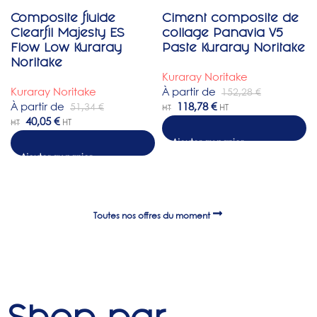
Composite fluide
Ciment composite de
-22%
-22%
Clearfil Majesty ES
collage Panavia V5
Flow Low Kuraray
Paste Kuraray Noritake
Noritake
Kuraray Noritake
Kuraray Noritake
À partir de
152,28
€
À partir de
118,78
€
51,34
€
HT
HT
40,05
€
HT
HT
Choix des options
Toutes nos offres du moment