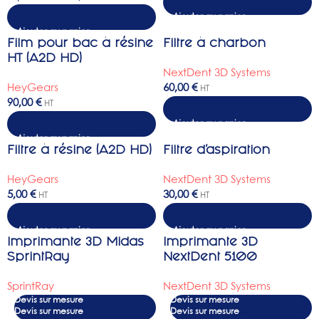
Choix des options
Film pour bac à résine
Filtre à charbon
HT (A2D HD)
NextDent 3D Systems
HeyGears
60,00
€
HT
90,00
€
HT
Ajouter au panier
Filtre à résine (A2D HD)
Filtre d’aspiration
HeyGears
NextDent 3D Systems
5,00
€
30,00
€
HT
HT
Ajouter au panier
Imprimante 3D Midas
Imprimante 3D
SprintRay
NextDent 5100
SprintRay
NextDent 3D Systems
Devis sur mesure
Devis sur mesure