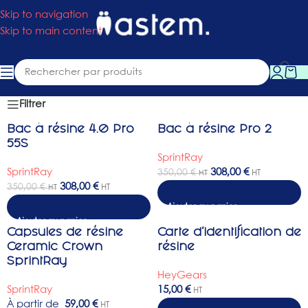
Skip to navigation
Skip to main content
Filtrer
Bac à résine 4.0 Pro
Bac à résine Pro 2
-12%
-12%
55S
SprintRay
SprintRay
308,00
€
350,00
€
HT
HT
308,00
€
350,00
€
HT
HT
Ajouter au panier
Capsules de résine
Carte d’identification de
Ceramic Crown
résine
SprintRay
HeyGears
SprintRay
15,00
€
HT
À partir de
59,00
€
HT