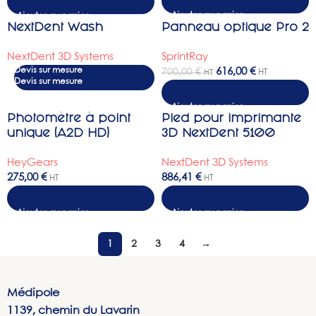
Lire la suite
NextDent Wash
Panneau optique Pro 2
-12%
NextDent 3D Systems
SprintRay
Devis sur mesure
616,00
€
700,00
€
HT
HT
Photomètre à point
Pied pour imprimante
unique (A2D HD)
3D NextDent 5100
HeyGears
NextDent 3D Systems
275,00
€
886,41
€
HT
HT
Ajouter au panier
1
2
3
4
→
Médipole
1139, chemin du Lavarin