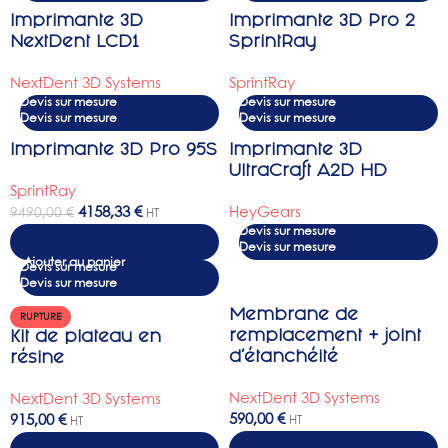
Imprimante 3D
Imprimante 3D Pro 2
NextDent LCD1
SprintRay
NextDent 3D Systems
SprintRay
Devis sur mesure
Devis sur mesure
Imprimante 3D Pro 95S
Imprimante 3D
-56%
UltraCraft A2D HD
SprintRay
4158,33
€
HeyGears
9490,00
€
HT
Devis sur mesure
Ajouter au panier
Devis sur mesure
Membrane de
RUPTURE
remplacement + joint
Kit de plateau en
d’étanchéité
résine
NextDent 3D Systems
NextDent 3D Systems
590,00
€
915,00
€
HT
HT