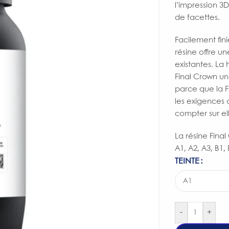
l’impression 3D
de facettes.
Facilement fini
résine offre u
existantes. La 
Final Crown un
parce que la F
les exigences d
compter sur el
La résine Final
A1, A2, A3, B1,
TEINTE
-
+