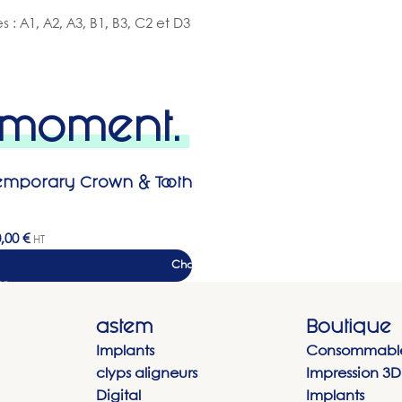
 : A1, A2, A3, B1, B3, C2 et D3
u moment.
emporary Crown & Tooth
0,00
€
HT
Choix des options
astem
Boutique
Implants
Consommabl
clyps aligneurs
Impression 3D
Digital
Implants