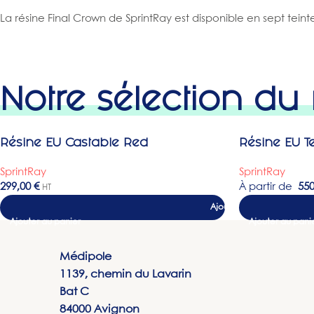
La résine Final Crown de SprintRay est disponible en sept teintes
Notre sélection d
Résine EU Castable Red
Résine EU T
SprintRay
SprintRay
299,00
€
À partir de
55
HT
Ajouter au panier
Médipole
1139, chemin du Lavarin
Bat C
84000 Avignon