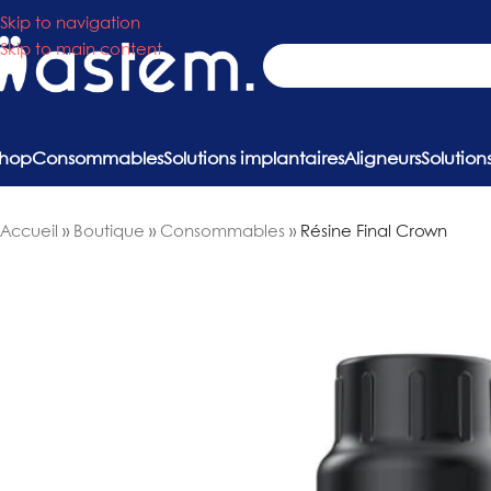
Skip to navigation
Skip to main content
hop
Consommables
Solutions implantaires
Aligneurs
Solutio
Accueil
»
Boutique
»
Consommables
»
Résine Final Crown