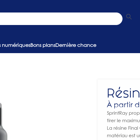
ns numériques
Bons plans
Dernière chance
Rési
À partir 
SprintRay pro
tirer le maxi
La résine Fina
matériau est 