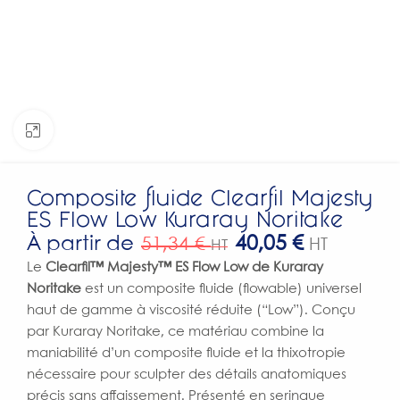
Click to enlarge
Composite fluide Clearfil Majesty
ES Flow Low Kuraray Noritake
À partir de
40,05
€
51,34
€
HT
HT
Le
Clearfil™ Majesty™ ES Flow Low de Kuraray
Noritake
est un composite fluide (flowable) universel
haut de gamme à viscosité réduite (“Low”). Conçu
par Kuraray Noritake, ce matériau combine la
maniabilité d’un composite fluide et la thixotropie
nécessaire pour sculpter des détails anatomiques
précis sans affaissement. Présenté en seringue