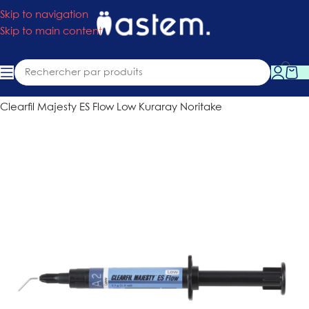
Skip to navigation
Skip to main content
Accueil
»
Boutique
»
Consommables
»
Composite fluide
Clearfil Majesty ES Flow Low Kuraray Noritake