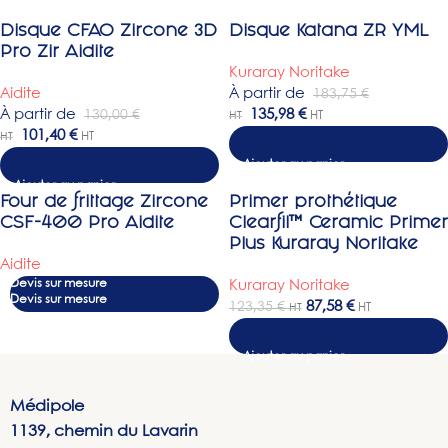
Disque CFAO Zircone 3D
Disque Katana ZR YML
jusqu'à -27%
-26%
Pro Zir Aidite
Kuraray Noritake
Aidite
À partir de
183,75
€
À partir de
135,98
€
130,00
€
HT
HT
101,40
€
HT
HT
Choix des options
Four de frittage Zircone
Primer prothétique
-26%
CSF-400 Pro Aidite
Clearfil™ Ceramic Primer
Plus Kuraray Noritake
Aidite
Devis sur mesure
Kuraray Noritake
87,58
€
123,35
€
HT
HT
Médipole
1139, chemin du Lavarin