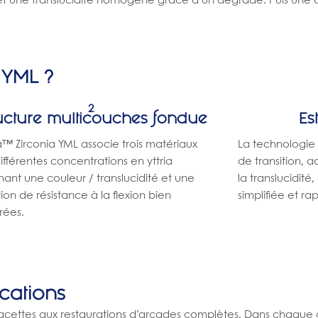
et une translucidité homogène grâce à un dégradé. Puis une d
 YML ?
2
ucture multicouches fondue
Es
™ Zirconia YML associe trois matériaux
La technologie 
ifférentes concentrations en yttria
de transition, a
ant une couleur / translucidité et une
la translucidit
ion de résistance à la flexion bien
simplifiée et ra
rées.
cations
 facettes aux restaurations d’arcades complètes. Dans chaque 