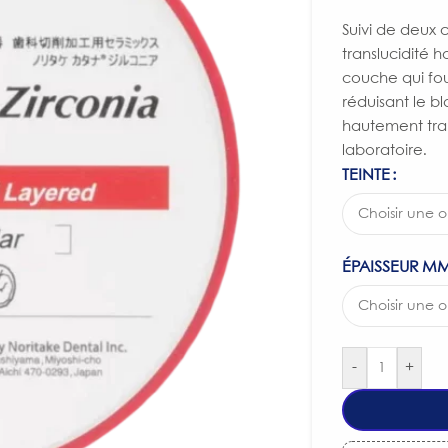
Suivi de deux 
translucidité
couche qui fou
réduisant le b
hautement tran
laboratoire.
TEINTE
ÉPAISSEUR M
-
+