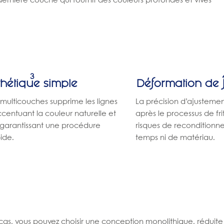
ernière couche qui fournit des couleurs profondes et vives
3
thétique simple
Déformation de f
multicouches supprime les lignes
La précision d’ajustemen
ccentuant la couleur naturelle et
après le processus de frit
é, garantissant une procédure
risques de reconditionn
pide.
temps ni de matériau.
cas, vous pouvez choisir une conception monolithique, réduite