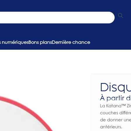
ns numériques
Bons plans
Dernière chance
Disq
À partir 
La Katana™ Zi
couches diffé
de donner une 
antérieurs.