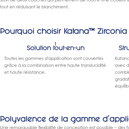
Suivi de deux couches qui permettent de fournir une couleur 
tout en réduisant le blanchiment.
Pourquoi choisir Katana™ Zirconia
1
Solution tout-en-un
Str
Toutes les gammes d’application sont couvertes
Katana
grâce à la combinaison entre haute translucidité
avec d
et haute résistance.
combin
gradat
équilib
Polyvalence de la gamme d'appli
Une remarquable flexibilité de conception est possible – des