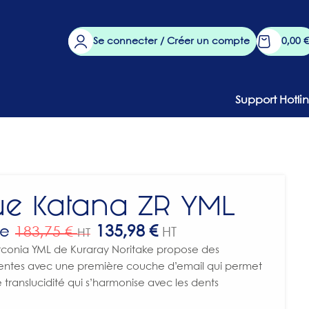
Se connecter / Créer un compte
0,00
€
Support Hotli
ue Katana ZR YML
de
135,98
€
183,75
€
HT
HT
rconia YML de Kuraray Noritake propose des
rentes avec une première couche d’email qui permet
translucidité qui s’harmonise avec les dents