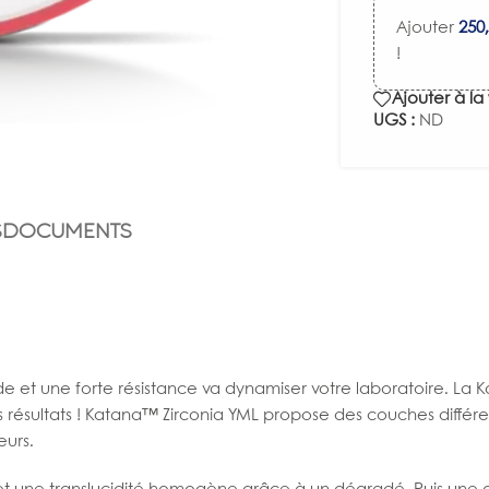
Ajouter
250
!
Ajouter à la 
UGS :
ND
S
DOCUMENTS
et une forte résistance va dynamiser votre laboratoire. La Ka
 des résultats ! Katana™ Zirconia YML propose des couches dif
eurs.