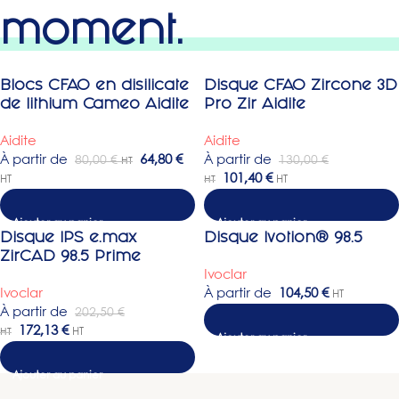
moment.
Blocs CFAO en disilicate
Disque CFAO Zircone 3D
jusqu'à -40%
jusqu'à -27%
de lithium Cameo Aidite
Pro Zir Aidite
Aidite
Aidite
À partir de
64,80
€
À partir de
80,00
€
130,00
€
HT
101,40
€
HT
HT
HT
Choix des options
Disque IPS e.max
Disque Ivotion® 98.5
-15%
ZirCAD 98.5 Prime
Ivoclar
Ivoclar
À partir de
104,50
€
HT
À partir de
202,50
€
172,13
€
HT
HT
Choix des options