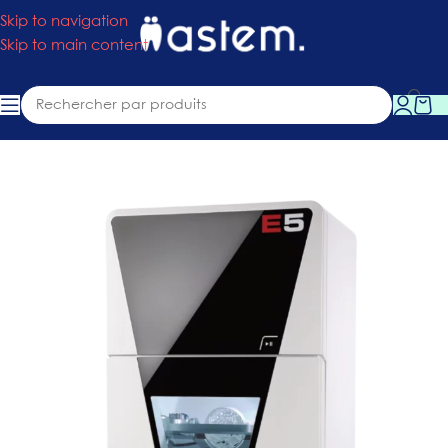
Skip to navigation
Skip to main content
Accueil
»
Boutique
»
Usinage
»
Usineuse E5 VHF