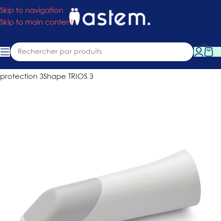
Skip to navigation
Skip to main content
Accueil
»
Boutique
»
Pièces détachées
»
Embout de
protection 3Shape TRIOS 3