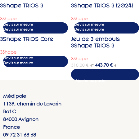
3Shape TRIOS 3
3Shape TRIOS 3 (2024)
3Shape
3Shape
Devis sur mesure
Devis sur mesure
3Shape TRIOS Core
Jeu de 3 embouts
-13%
3Shape TRIOS 3
3Shape
Devis sur mesure
3Shape
443,70
€
510,00
€
HT
HT
Médipole
1139, chemin du Lavarin
Bat C
84000 Avignon
France
09 72 31 68 68