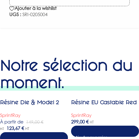
Ajouter à la wishlist
UGS :
SRI-0205004
Notre sélection du
moment.
Résine Die & Model 2
Résine EU Castable Red
-17%
SprintRay
SprintRay
À partir de
299,00
€
149,00
€
HT
123,67
€
HT
HT
Choix des options