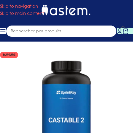
Skip to navigation
Skip to main content
Accueil
»
Boutique
»
Consommables
»
Résine Castable 2
RUPTURE