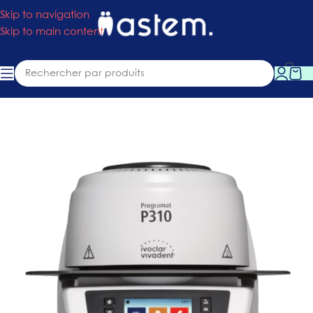
Skip to navigation
Skip to main content
Accueil
»
Boutique
»
Fours
»
Four Programat P310 G2