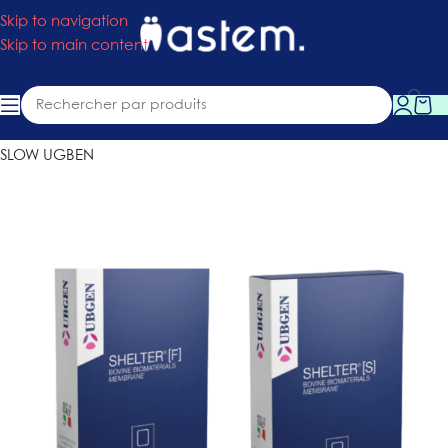
Skip to navigation
Skip to main content
Accueil
»
Boutique
»
Consommables
»
Membrane SHELTER®
SLOW UGBEN