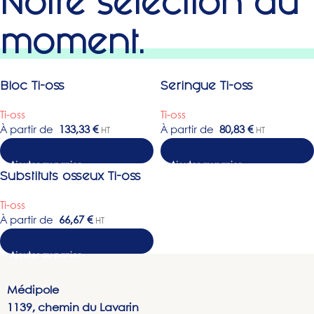
Notre sélection du
moment.
Bloc Ti-oss
Seringue Ti-oss
Ti-oss
Ti-oss
À partir de
133,33
€
À partir de
80,83
€
HT
HT
Choix des options
Substituts osseux Ti-oss
Ti-oss
À partir de
66,67
€
HT
Choix des options
Médipole
1139, chemin du Lavarin