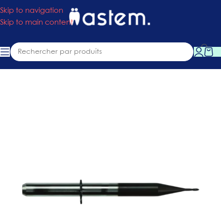
Skip to navigation
Skip to main content
Accueil
»
Boutique
»
Consommables
»
Fraise PMMA