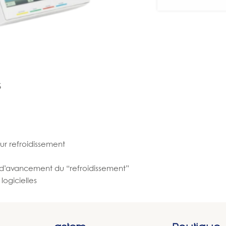
S
ur refroidissement
t d’avancement du “refroidissement”
logicielles