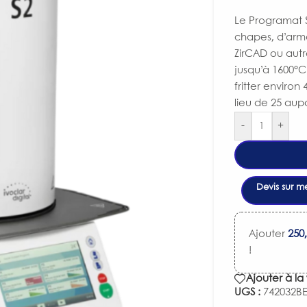
Le Programat S
chapes, d’arm
ZirCAD ou autr
jusqu’à 1600°C.
fritter environ
lieu de 25 aup
-
+
Devis sur m
Ajouter
250
!
Ajouter à la 
UGS :
742032B