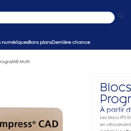
ns numériques
Bons plans
Dernière chance
ograMill Multi
Bloc
Progr
À partir 
Les blocs IPS 
en vitrocérami