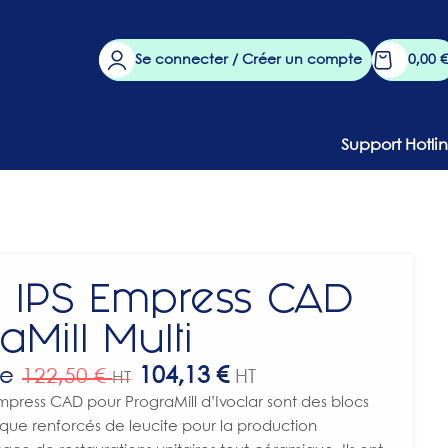
Se connecter / Créer un compte
0,00
€
Support Hotli
s IPS Empress CAD
aMill Multi
de
104,13
€
122,50
€
HT
HT
Empress CAD pour PrograMill d’Ivoclar sont des blocs
que renforcés de leucite pour la production