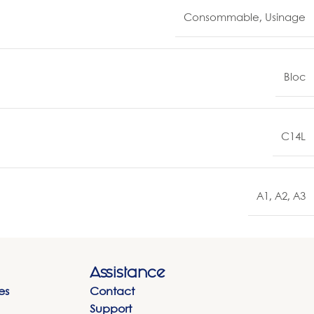
Consommable
,
Usinage
Bloc
C14L
A1
,
A2
,
A3
Assistance
es
Contact
Support