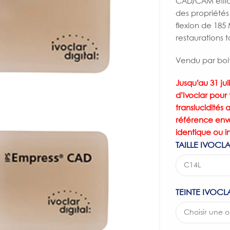
CAD/CAM effica
des propriétés 
flexion de 185
restaurations 
Vendu par boit
Jusqu’au 31 jui
d’Ivoclar pour
translucidité
référence env
identique ou i
TAILLE IVOCL
TEINTE IVOCL