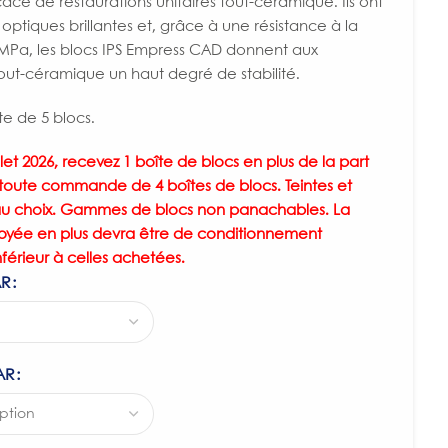
ce de restaurations unitaires tout-céramique. Ils ont
optiques brillantes et, grâce à une résistance à la
 MPa, les blocs IPS Empress CAD donnent aux
tout-céramique un haut degré de stabilité.
e de 5 blocs.
llet 2026, recevez 1 boîte de blocs en plus de la part
 toute commande de 4 boîtes de blocs. Teintes et
s au choix. Gammes de blocs non panachables. La
oyée en plus devra être de conditionnement
nférieur à celles achetées.
AR
AR